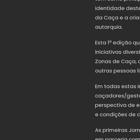
identidade deste
da Caça e a cri
autarquia.
Esta 1ª edição q
iniciativas dive
Zonas de Caça, q
outras pessoas l
Em todas estas i
caçadores/gestor
perspectiva de e
e condições de
As primeiras Jo
em parceria com 