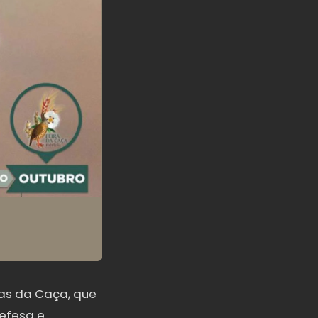
das da Caça, que
defesa e