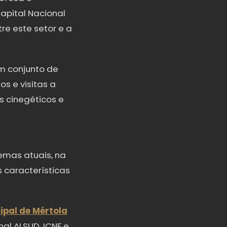
Capital Nacional
e este setor e a
um conjunto de
s e visitas a
s cinegéticos e
emas atuais, na
 características
pal de Mértola
al ALSUD, ICNF e