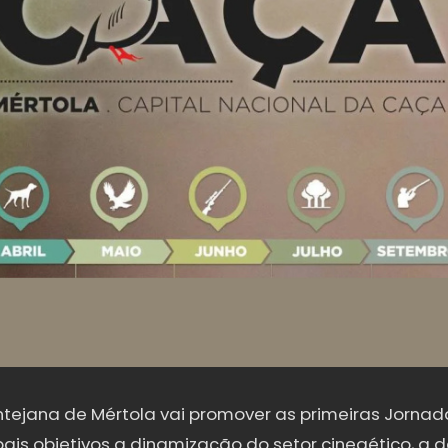
ntejana de Mértola vai promover as primeiras Jorna
ais objetivos a dinamização do setor cinegético, a 