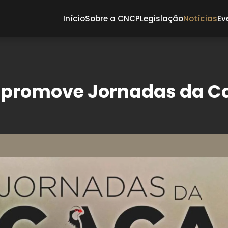
Início
Sobre a CNCP
Legislação
Notícias
Ev
s
 promove Jornadas da C