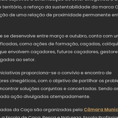
 território, o reforço da sustentabilidade da marca 
ação de uma relação de proximidade permanente entr
ue se desenvolve entre março e outubro, conta com 
rsificadas, como ações de formação, caçadas, colóquio
ue envolvem caçadores, futuros caçadores, gestore
igadas ao setor.
niciativas proporciona-se o convívio e encontro de
es cinegéticos, com o objetivo de partilhar os probl
ncontrar soluções conjuntas e concertadas. Sendo as
 cada ação divulgadas atempadamente.
rnadas da Caça são organizadas pela
Câmara Munici
a Escola de Caça, Pesca e Natureza, Escola Profission