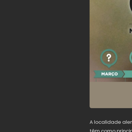
A localidade ale
têm como princip